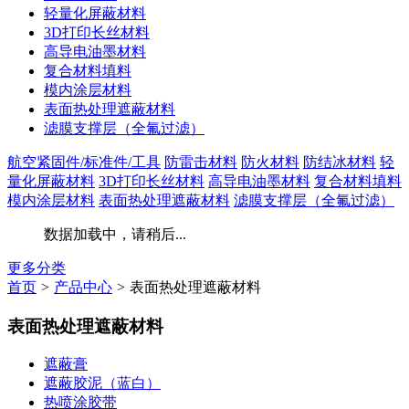
轻量化屏蔽材料
3D打印长丝材料
高导电油墨材料
复合材料填料
模内涂层材料
表面热处理遮蔽材料
滤膜支撑层（全氟过滤）
航空紧固件/标准件/工具
防雷击材料
防火材料
防结冰材料
轻
量化屏蔽材料
3D打印长丝材料
高导电油墨材料
复合材料填料
模内涂层材料
表面热处理遮蔽材料
滤膜支撑层（全氟过滤）
数据加载中，请稍后...
更多分类
首页
>
产品中心
>
表面热处理遮蔽材料
表面热处理遮蔽材料
遮蔽膏
遮蔽胶泥（蓝白）
热喷涂胶带