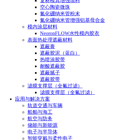
复材模具增强填料
空心陶瓷微珠
氮化硼纳米管粉末
氮化硼纳米管增强铝基母合金
模内涂层材料
NeoronFLOW水性模内胶衣
表面热处理遮蔽材料
遮蔽膏
遮蔽胶泥（蓝白）
热喷涂胶带
耐酸遮蔽胶
遮蔽腻子
遮蔽胶带
滤膜支撑层（全氟过滤）
滤膜支撑层（全氟过滤）
应用与解决方案
轨道交通与车辆
船舶与海工
航空与防务
储能与新能源
电子与半导体
智能穿戴与柔性电子