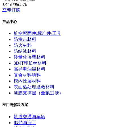
13130080576
立即订购
产品中心
航空紧固件/标准件/工具
防雷击材料
防火材料
防结冰材料
轻量化屏蔽材料
3D打印长丝材料
高导电油墨材料
复合材料填料
模内涂层材料
表面热处理遮蔽材料
滤膜支撑层（全氟过滤）
应用与解决方案
轨道交通与车辆
船舶与海工