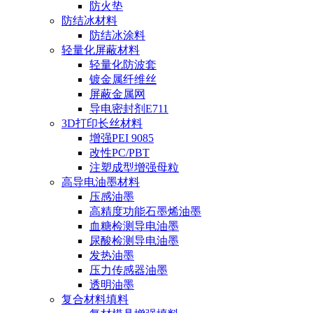
防火垫
防结冰材料
防结冰涂料
轻量化屏蔽材料
轻量化防波套
镀金属纤维丝
屏蔽金属网
导电密封剂E711
3D打印长丝材料
增强PEI 9085
改性PC/PBT
注塑成型增强母粒
高导电油墨材料
压感油墨
高精度功能石墨烯油墨
血糖检测导电油墨
尿酸检测导电油墨
发热油墨
压力传感器油墨
透明油墨
复合材料填料