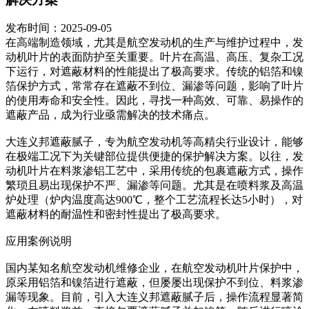
发布时间：2025-09-05
在高端制造领域，尤其是航空发动机的生产与维护过程中，发
动机叶片的表面防护至关重要。叶片在高温、高压、复杂工况
下运行，对遮蔽材料的性能提出了极高要求。传统的铝箔和镍
箔保护方式，常常存在遮蔽不到位、漏渗等问题，影响了叶片
的使用寿命和安全性。因此，寻找一种高效、可靠、易操作的
遮蔽产品，成为行业亟需解决的技术痛点。
大连义邦遮蔽腻子，专为航空发动机等高精尖行业设计，能够
在极端工况下为关键部位提供便捷的保护解决方案。以往，发
动机叶片在料浆渗铝工艺中，采用传统的包裹遮蔽方式，操作
繁琐且易出现保护不严、漏渗等问题。尤其是在喷料浆及高温
炉处理（炉内温度高达900℃，整个工艺流程长达5小时），对
遮蔽材料的耐温性和密封性提出了极高要求。
应用案例说明
国内某知名航空发动机维修企业，在航空发动机叶片保护中，
原采用铝箔和镍箔进行遮蔽，但屡屡出现保护不到位、料浆渗
漏等现象。目前，引入大连义邦遮蔽腻子后，操作流程显著简