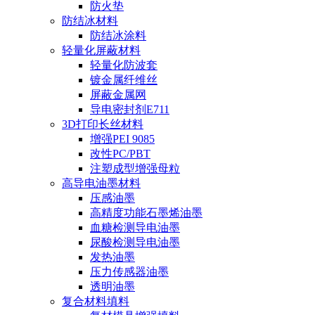
防火垫
防结冰材料
防结冰涂料
轻量化屏蔽材料
轻量化防波套
镀金属纤维丝
屏蔽金属网
导电密封剂E711
3D打印长丝材料
增强PEI 9085
改性PC/PBT
注塑成型增强母粒
高导电油墨材料
压感油墨
高精度功能石墨烯油墨
血糖检测导电油墨
尿酸检测导电油墨
发热油墨
压力传感器油墨
透明油墨
复合材料填料