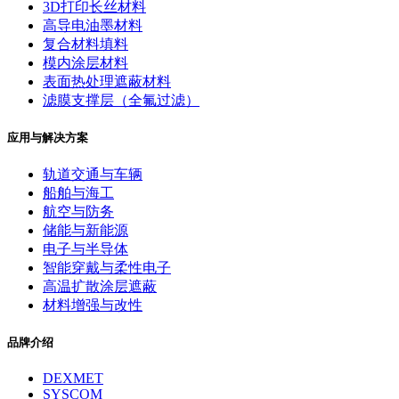
3D打印长丝材料
高导电油墨材料
复合材料填料
模内涂层材料
表面热处理遮蔽材料
滤膜支撑层（全氟过滤）
应用与解决方案
轨道交通与车辆
船舶与海工
航空与防务
储能与新能源
电子与半导体
智能穿戴与柔性电子
高温扩散涂层遮蔽
材料增强与改性
品牌介绍
DEXMET
SYSCOM