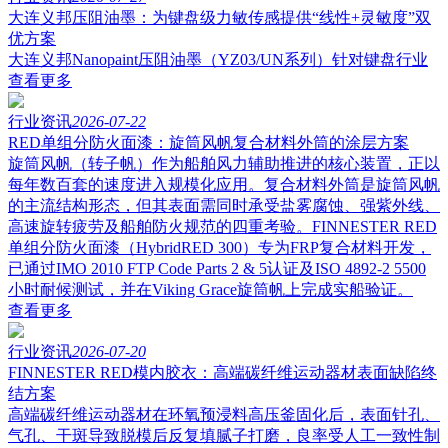
大连义邦压阻油墨：为键盘级力敏传感提供“线性+灵敏度”双
优方案
大连义邦Nanopaint压阻油墨（YZ03/UN系列）针对键盘行业
查看更多
行业资讯
2026-07-22
RED单组分防火面漆：旋筒风帆复合材料外筒的涂层方案
旋筒风帆（转子帆）作为船舶风力辅助推进的核心装置，正以
每年数百套的速度进入规模化应用。复合材料外筒是旋筒风帆
的主流结构形态，但其表面需同时承受盐雾腐蚀、强紫外线、
高速旋转疲劳及船舶防火规范的四重考验。FINNESTER RED
单组分防火面漆（HybridRED 300）专为FRP复合材料开发，
已通过IMO 2010 FTP Code Parts 2 & 5认证及ISO 4892-2 5500
小时耐候测试，并在Viking Grace旋筒帆上完成实船验证。
查看更多
行业资讯
2026-07-20
FINNESTER RED模内胶衣：高端碳纤维运动器材表面缺陷终
结方案
高端碳纤维运动器材在环氧预浸料高压釜固化后，表面针孔、
气孔、干斑导致脱模后反复填腻子打磨，良率受人工一致性制