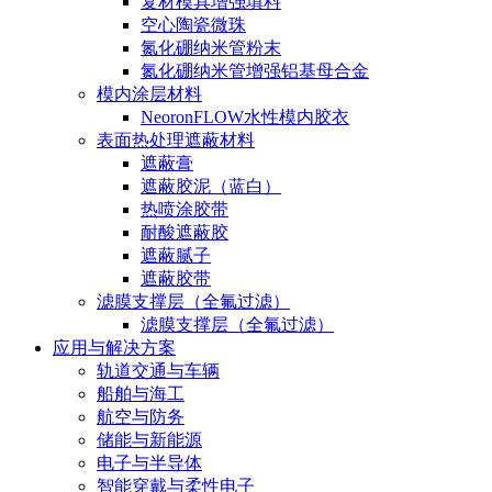
复材模具增强填料
空心陶瓷微珠
氮化硼纳米管粉末
氮化硼纳米管增强铝基母合金
模内涂层材料
NeoronFLOW水性模内胶衣
表面热处理遮蔽材料
遮蔽膏
遮蔽胶泥（蓝白）
热喷涂胶带
耐酸遮蔽胶
遮蔽腻子
遮蔽胶带
滤膜支撑层（全氟过滤）
滤膜支撑层（全氟过滤）
应用与解决方案
轨道交通与车辆
船舶与海工
航空与防务
储能与新能源
电子与半导体
智能穿戴与柔性电子