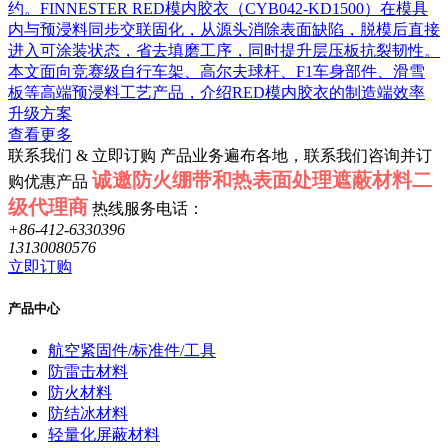
约。FINNESTER RED模内胶衣（CYB042-KD1500）在模具
内与预浸料同步交联固化，从源头消除表面缺陷，脱模后直接
进入可涂装状态，省去填磨工序，同时提升层压板抗裂韧性。
本文面向竞赛级自行车架、高尔夫球杆、F1车身部件、滑雪
板等高端预浸料工艺产品，介绍RED模内胶衣的制造端效率
升级方案
查看更多
联系我们 & 立即订购
产品业务遍布各地，联系我们咨询并订
诚邀防火绷带和热表面处理遮蔽材料二
购优惠产品
级代理商
热线服务电话：
+86-412-6330396
13130080576
立即订购
产品中心
航空紧固件/标准件/工具
防雷击材料
防火材料
防结冰材料
轻量化屏蔽材料