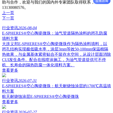
助与合作，欢迎与我们的国内外专家团队取得联系，电话
13130080576。
上一页
下一页
行业资讯
2026-08-04
E-SPHERES®空心陶瓷微珠：油气管道隔热涂料的闭孔防腐
填料方案
大连义邦E-SPHERES®空心陶瓷微珠作为隔热涂料填料，以
闭孔结构实现极低吸水率，涂层3mm等效50-100mm保温棉隔
热效果，与金属基体紧密贴合不留存水空间，从设计层面消除
CUI发生条件。配合在线喷涂施工，为油气管道提供可不停
机、长寿命的隔热防腐一体化填料方案。
查看更多
行业资讯
2026-07-31
E-SPHERES®空心陶瓷微珠：航天耐烧蚀涂层的1700℃高温填
料方案
航天耐烧蚀涂层E-SPHERES®空心陶瓷微珠
查看更多
行业资讯
2026-07-27