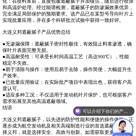
化：在喷料浆前，直接包覆遮蔽腻子并加镍箔，随后进行喷涂
和高温炉处理。经过能谱检测，遮蔽腻子的防渗漏效果优异，
完全满足局部保护的预期要求。该产品已在某型号导向叶片上
实现批量应用，并在多个科研批次试验中获得一致好评。
大连义邦遮蔽腻子产品优势总结
●无渗漏保障：遮蔽腻子密封性极佳，有效阻止料浆渗透，确
保叶片表面完整无损。
●高温耐受性：可承受长时间高温工艺（高达900℃），性能
稳定不失效。
●易于清除与操作：使用后易于去除，操作简便，大幅提升生
产效率。
●已批量应用验证：在实际批产项目中表现出色，获得客户高
度认可。
●适应多种工况：不仅适用于发动机叶片保护，也可根据客户
需求拓展至其他高温遮蔽领域。
结语
可以介绍下你们的产品么？
大连义邦遮蔽腻子，以先进的防护性能和便捷的操作体验，正
逐步成为航空发动机及相关高端制造行业的首选遮蔽产品。选
择义邦，就是选择安全、高效与创新。如需获取更多的技术帮