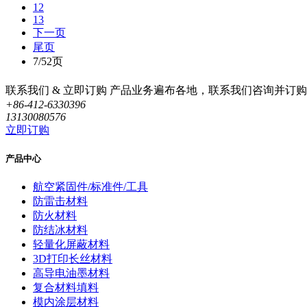
12
13
下一页
尾页
7/52页
联系我们 & 立即订购
产品业务遍布各地，联系我们咨询并订购
+86-412-6330396
13130080576
立即订购
产品中心
航空紧固件/标准件/工具
防雷击材料
防火材料
防结冰材料
轻量化屏蔽材料
3D打印长丝材料
高导电油墨材料
复合材料填料
模内涂层材料