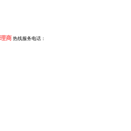
理商
热线服务电话：