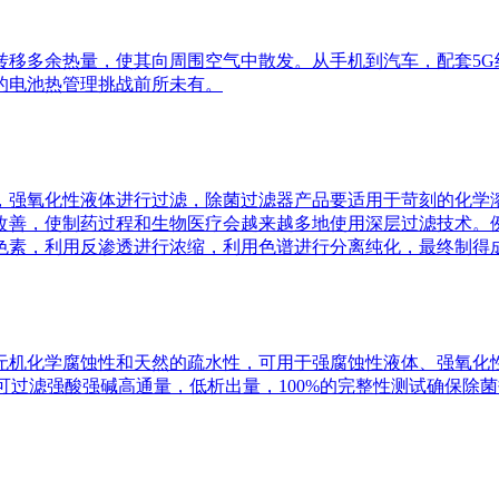
转移多余热量，使其向周围空气中散发。从手机到汽车，配套5G
的电池热管理挑战前所未有。
，强氧化性液体进行过滤，除菌过滤器产品要适用于苛刻的化学
改善，使制药过程和生物医疗会越来越多地使用深层过滤技术。
色素，利用反渗透进行浓缩，利用色谱进行分离纯化，最终制得成
无机化学腐蚀性和天然的疏水性，可用于强腐蚀性液体、强氧化
，可过滤强酸强碱高通量，低析出量，100%的完整性测试确保