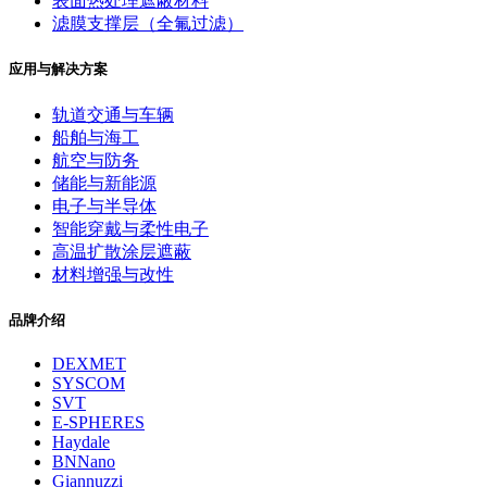
表面热处理遮蔽材料
滤膜支撑层（全氟过滤）
应用与解决方案
轨道交通与车辆
船舶与海工
航空与防务
储能与新能源
电子与半导体
智能穿戴与柔性电子
高温扩散涂层遮蔽
材料增强与改性
品牌介绍
DEXMET
SYSCOM
SVT
E-SPHERES
Haydale
BNNano
Giannuzzi