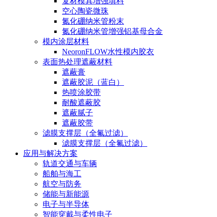
复材模具增强填料
空心陶瓷微珠
氮化硼纳米管粉末
氮化硼纳米管增强铝基母合金
模内涂层材料
NeoronFLOW水性模内胶衣
表面热处理遮蔽材料
遮蔽膏
遮蔽胶泥（蓝白）
热喷涂胶带
耐酸遮蔽胶
遮蔽腻子
遮蔽胶带
滤膜支撑层（全氟过滤）
滤膜支撑层（全氟过滤）
应用与解决方案
轨道交通与车辆
船舶与海工
航空与防务
储能与新能源
电子与半导体
智能穿戴与柔性电子