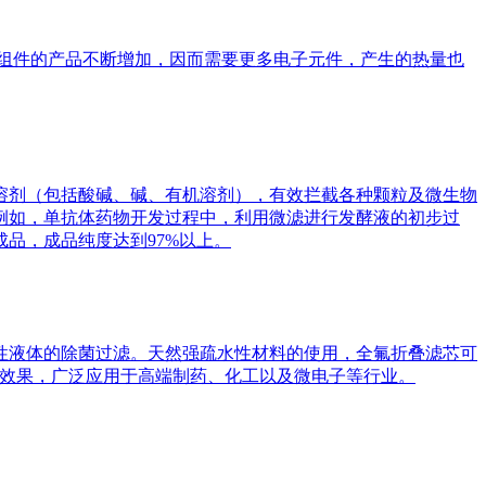
组件的产品不断增加，因而需要更多电子元件，产生的热量也
溶剂（包括酸碱、碱、有机溶剂），有效拦截各种颗粒及微生物
例如，单抗体药物开发过程中，利用微滤进行发酵液的初步过
品，成品纯度达到97%以上。
性液体的除菌过滤。天然强疏水性材料的使用，全氟折叠滤芯可
除菌效果，广泛应用于高端制药、化工以及微电子等行业。