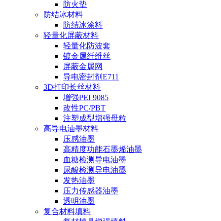
防火垫
防结冰材料
防结冰涂料
轻量化屏蔽材料
轻量化防波套
镀金属纤维丝
屏蔽金属网
导电密封剂E711
3D打印长丝材料
增强PEI 9085
改性PC/PBT
注塑成型增强母粒
高导电油墨材料
压感油墨
高精度功能石墨烯油墨
血糖检测导电油墨
尿酸检测导电油墨
发热油墨
压力传感器油墨
透明油墨
复合材料填料