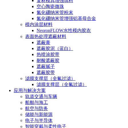
复材模具增强填料
空心陶瓷微珠
氮化硼纳米管粉末
氮化硼纳米管增强铝基母合金
模内涂层材料
NeoronFLOW水性模内胶衣
表面热处理遮蔽材料
遮蔽膏
遮蔽胶泥（蓝白）
热喷涂胶带
耐酸遮蔽胶
遮蔽腻子
遮蔽胶带
滤膜支撑层（全氟过滤）
滤膜支撑层（全氟过滤）
应用与解决方案
轨道交通与车辆
船舶与海工
航空与防务
储能与新能源
电子与半导体
智能穿戴与柔性电子