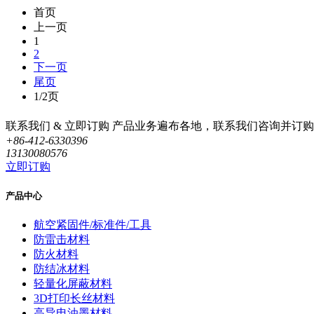
首页
上一页
1
2
下一页
尾页
1/2页
联系我们 & 立即订购
产品业务遍布各地，联系我们咨询并订购
+86-412-6330396
13130080576
立即订购
产品中心
航空紧固件/标准件/工具
防雷击材料
防火材料
防结冰材料
轻量化屏蔽材料
3D打印长丝材料
高导电油墨材料