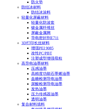
防火垫
防结冰材料
防结冰涂料
轻量化屏蔽材料
轻量化防波套
镀金属纤维丝
屏蔽金属网
导电密封剂E711
3D打印长丝材料
增强PEI 9085
改性PC/PBT
注塑成型增强母粒
高导电油墨材料
压感油墨
高精度功能石墨烯油墨
血糖检测导电油墨
尿酸检测导电油墨
发热油墨
压力传感器油墨
透明油墨
复合材料填料