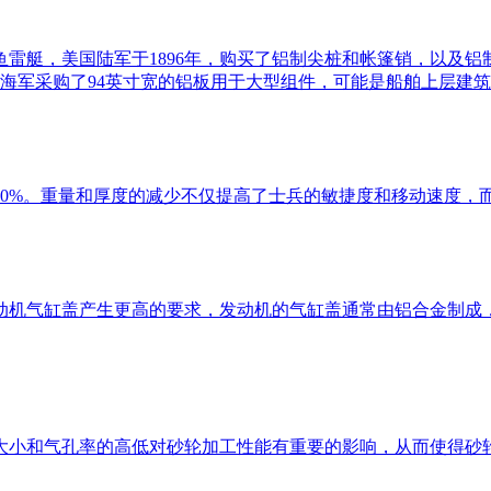
鱼雷艇，美国陆军于1896年，购买了铝制尖桩和帐篷销，以及
美国海军采购了94英寸宽的铝板用于大型组件，可能是船舶上层建
50%。重量和厚度的减少不仅提高了士兵的敏捷度和移动速度，
动机气缸盖产生更高的要求，发动机的气缸盖通常由铝合金制成
大小和气孔率的高低对砂轮加工性能有重要的影响，从而使得砂