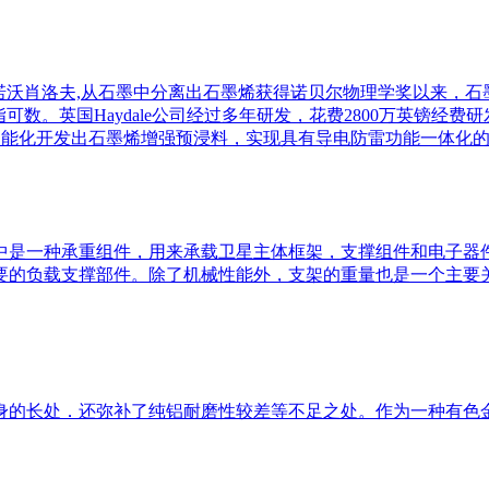
丁·诺沃肖洛夫,从石墨中分离出石墨烯获得诺贝尔物理学奖以来，
可数。英国Haydale公司经过多年研发，花费2800万英镑经
料的功能化开发出石墨烯增强预浸料，实现具有导电防雷功能一体
中是一种承重组件，用来承载卫星主体框架，支撑组件和电子器
要的负载支撑部件。除了机械性能外，支架的重量也是一个主要
身的长处．还弥补了纯铝耐磨性较差等不足之处。作为一种有色