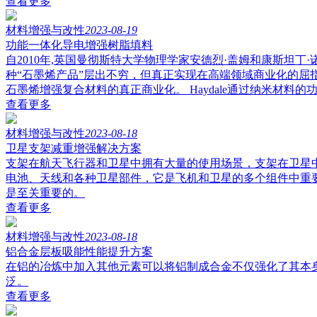
查看更多
材料增强与改性
2023-08-19
功能一体化导电增强树脂填料
自2010年,英国曼彻斯特大学物理学家安德烈·盖姆和康斯坦
种“石墨烯产品”层出不穷，但真正实现在高端领域商业化的屈指
石墨烯增强复合材料的真正商业化。 Haydale通过纳米材
查看更多
材料增强与改性
2023-08-18
卫星支架减重增强解决方案
支架在航天飞行器和卫星中拥有大量的使用场景，支架在卫星
电池、天线和各种卫星部件，它是飞机和卫星的多个组件中重
是至关重要的。
查看更多
材料增强与改性
2023-08-18
铝合金层板吸能性能提升方案
在铝的冶炼中加入其他元素可以将铝制成合金不仅强化了其本
泛。
查看更多