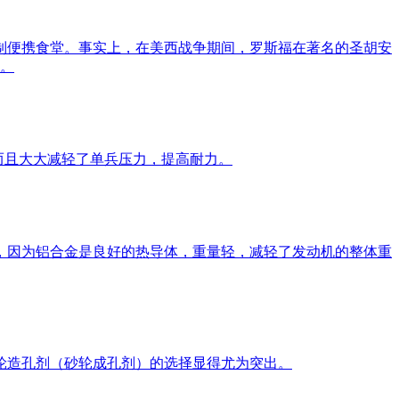
铝制便携食堂。事实上，在美西战争期间，罗斯福在著名的圣胡安
筑。
而且大大减轻了单兵压力，提高耐力。
，因为铝合金是良好的热导体，重量轻，减轻了发动机的整体重
轮造孔剂（砂轮成孔剂）的选择显得尤为突出。