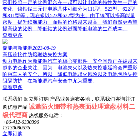
它们按照一定的比例混合在一起可以让电池的特性发生一定的
变化，镍钴锰三元锂电池具体可细分为111型、523型、622型
和811型等，现在多以523和622型为主。由于镍可以提高能量
密度，提升续航能力，而钴的价格越来越高，我们自然更希望
提高镍的比例，降低钴的比例进而降低电池的生产成本。
查看更多
储能与新能源
2023-08-19
高压连接件防熔融热失控方案
动力电池作为新能源汽车的核心零部件，安全问题正在被越来
越多的企业关注。因为，电池失火以及热失控蔓延将会严重影
响乘车人的安全。所以，降低电池起火风险以及电池包热失控
阻隔防护，在新能源汽车安全中尤为重要。
查看更多
联系我们 & 立即订购
产品业务遍布各地，联系我们咨询并订
诚邀防火绷带和热表面处理遮蔽材料二
购优惠产品
级代理商
热线服务电话：
+86-412-6330396
13130080576
立即订购