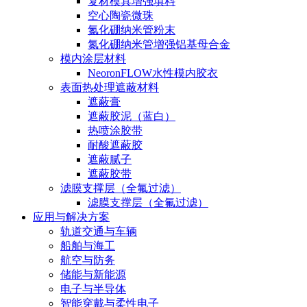
复材模具增强填料
空心陶瓷微珠
氮化硼纳米管粉末
氮化硼纳米管增强铝基母合金
模内涂层材料
NeoronFLOW水性模内胶衣
表面热处理遮蔽材料
遮蔽膏
遮蔽胶泥（蓝白）
热喷涂胶带
耐酸遮蔽胶
遮蔽腻子
遮蔽胶带
滤膜支撑层（全氟过滤）
滤膜支撑层（全氟过滤）
应用与解决方案
轨道交通与车辆
船舶与海工
航空与防务
储能与新能源
电子与半导体
智能穿戴与柔性电子