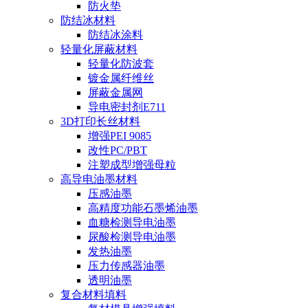
防火垫
防结冰材料
防结冰涂料
轻量化屏蔽材料
轻量化防波套
镀金属纤维丝
屏蔽金属网
导电密封剂E711
3D打印长丝材料
增强PEI 9085
改性PC/PBT
注塑成型增强母粒
高导电油墨材料
压感油墨
高精度功能石墨烯油墨
血糖检测导电油墨
尿酸检测导电油墨
发热油墨
压力传感器油墨
透明油墨
复合材料填料